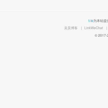
t-io
为本站提供
吴昊博客
|
LinkWeChat
|
© 2017