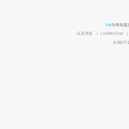
t-io
为本站提供
吴昊博客
|
LinkWeChat
|
© 2017