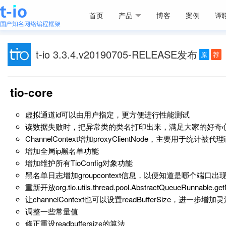
首页
产品
博客
案例
谭
t-io 3.3.4.v20190705-RELEASE发布
原
荐
tio-core
虚拟通道id可以由用户指定，更方便进行性能测试
读数据失败时，把异常类的类名打印出来，满足大家的好奇
ChannelContext增加proxyClientNode，主要用于统计被
增加全局ip黑名单功能
增加维护所有TioConfig对象功能
黑名单日志增加groupcontext信息，以便知道是哪个端口出
重新开放org.tio.utils.thread.pool.AbstractQueueRunnable.ge
让channelContext也可以设置readBufferSize，进一步增加
调整一些常量值
修正重设readbuffersize的算法