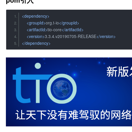
<dependency>
<groupId>
org.t-io
</groupId>
<artifactId>
tio-core
</artifactId>
<version>
3.3.4.v20190705-RELEASE
</version>
</dependency>