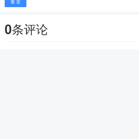
重 置
0
条评论