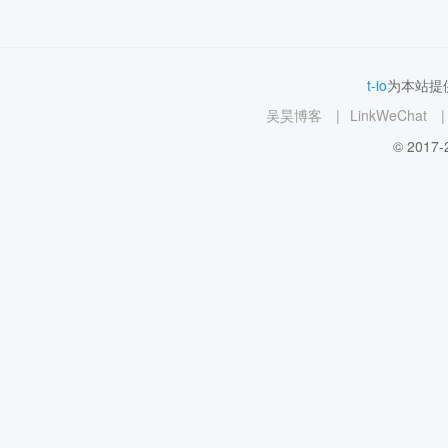
t-io
为本站提供
吴昊博客
|
LinkWeChat
|
© 2017