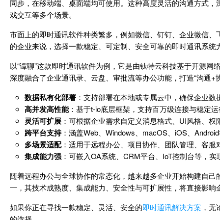
同步，在移动端、桌面端均可使用。这种高度灵活的沟通方式，
戏交互等多个场景。
市面上的即时通讯软件种类繁多，例如微信、钉钉、企业微信、飞书、Sl
的企业来说，选择一款稳定、可定制、安全可靠的即时通讯系统
以“谭聊”这款即时通讯软件为例，它是由钛特云科技基于开源网络框
深度融合了企业通讯录、云盘、审批流等办公功能，打造“沟通+
数据私有化部署
：支持部署在本地或专属云中，确保企业数
高并发高性能
：基于t-io底层框架，支持百万级连接与稳定
灵活可扩展
：可根据企业需求自定义消息格式、UI风格、权
跨平台支持
：涵盖Web、Windows、macOS、iOS、And
多场景适配
：适用于远程办公、项目协作、团队管理、客服
集成能力强
：可嵌入OA系统、CRM平台、IoT控制台等，
随着远程办公与全球协作的常态化，越来越多企业开始构建自己
一，其技术成熟度、集成能力、安全性与可扩展性，将直接影响
如果你正在寻找一款稳定、灵活、安全的
即时通讯解决方案
，无
的选择。