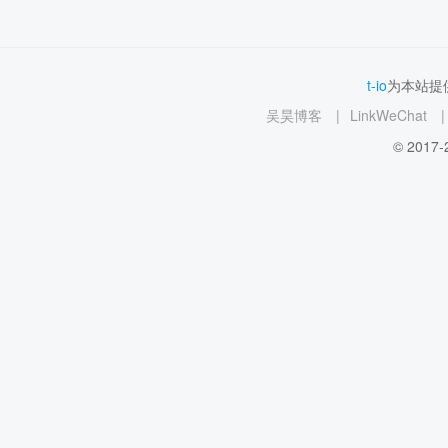
t-io
为本站提供
吴昊博客
|
LinkWeChat
|
© 2017