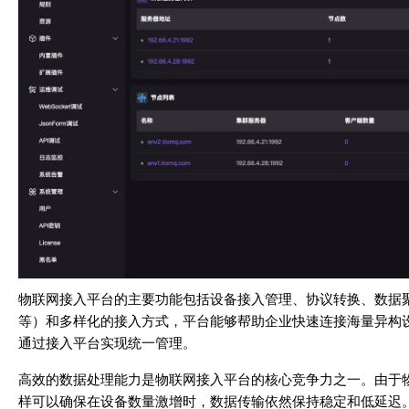
物联网接入平台的主要功能包括设备接入管理、协议转换、数据聚合
等）和多样化的接入方式，平台能够帮助企业快速连接海量异构设
通过接入平台实现统一管理。
高效的数据处理能力是物联网接入平台的核心竞争力之一。由于
样可以确保在设备数量激增时，数据传输依然保持稳定和低延迟