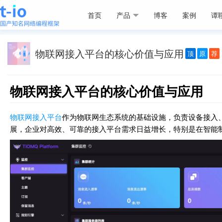
首页
产品
博客
案例
谭
物联网接入平台的核心价值与应用
顶
原
荐
物联网接入平台的核心价值与应用
物联网接入平台
作为物联网生态系统的基础设施，负责设备接入
展，企业对高效、可靠的接入平台需求日益增长，特别是在智能