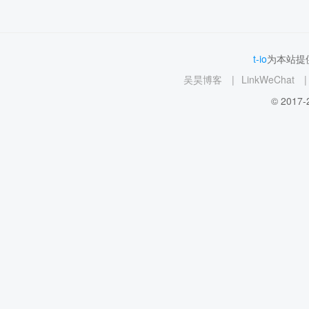
t-io
为本站提供
吴昊博客
|
LinkWeChat
|
© 2017