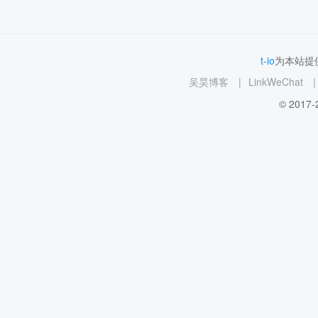
t-io
为本站提供
吴昊博客
|
LinkWeChat
|
© 2017