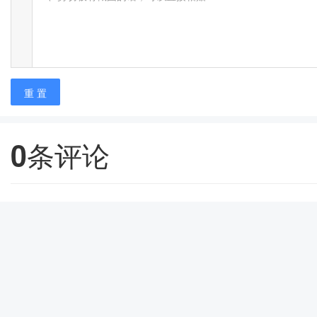
重 置
0
条评论