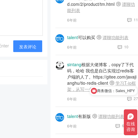
d.com/2/product/tm.html
谭聊功
能列表
11
6年前
talent
可以购买
谭聊功能列表
Enter
发表评论
10
6年前
sintang
根据大佬博客，copy了下代
码，哈哈 我也是自己实现过redis客
户端的人了。https://gitee.com/javaji
anghu/tio-redis-client
学习T-io框
架，从写一个Redis客户端开始
商务微信：Sales_HPY
27
6年前
talent
有新版
谭聊功能列表
6
6年前