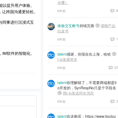
步骤）
能以提升用户体验。
8
6年前
，让跨国沟通更轻松。
，与同事进行沉浸式互
体验交互帐号
持续完善
谭聊产品
白皮书
1
6年前
IM软件的智能化、
talent
感谢，你现在在上海，哈哈
t-io发展简史
22
6年前
talent
你理解错了，不需要两端都是ti
o开发的，SynRespNo只是个字段名
用t-io发送同步消息
3
6年前
talent
在这购买：https://www.tioclou