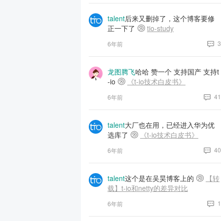
talent
后来又删掉了，这个博客要修
正一下了
tio-study
3
6年前
龙图腾飞
哈哈 赞一个 支持国产 支持t
-io
《t-io技术白皮书》
41
6年前
talent
大厂也在用，已经进入华为优
选库了
《t-io技术白皮书》
40
6年前
talent
这个是在吴昊博客上的
【转
载】t-io和netty的差异对比
1
6年前