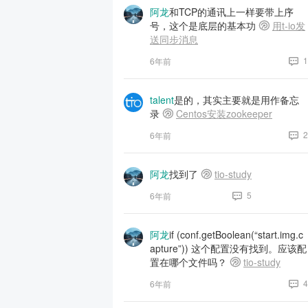
阿龙
和TCP的通讯上一样要带上序
号，这个是底层的基本功
用t-io发
送同步消息
1
6年前
talent
是的，其实主要就是用作备忘
录
Centos安装zookeeper
2
6年前
阿龙
找到了
tio-study
5
6年前
阿龙
if (conf.getBoolean(“start.img.c
apture”)) 这个配置没有找到。应该配
置在哪个文件吗？
tio-study
4
6年前