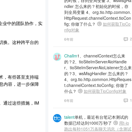
的时候，存到全局变量 3、wsMsgHa
ndler 怎么来的？初始化的时候，存
到全局变量 4、org.tio.http.common.
HttpRequest.channelContext.tioCon
企业中的团队协作，实
fig; 你做了什么？
如何获取TioCo
nfig对象
2
6年前
切换。这种跨平台的
Challm
1、channelContext怎么来
的？2、tioSiteImServerAioHandle
r、tioSiteImServerAioListener怎么来
的？3、wsMsgHandler 怎么来的？
术，有些甚至支持端
4、org.tio.http.common.HttpReques
消息内容，进一步保障
t.channelContext.tioConfig; 你做了
什么？
如何获取TioConfig对象
1
6年前
。通过这些措施，IM
talent
单机，最近有台笔记本测试的
数据已经达到1000万/秒了
用t-io
跑出每秒1051万条聊天消息（含测试