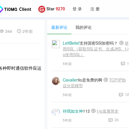
登 录
注 册
Star
9270
最新评论
我的评论
344
2年前
LefiBelief
支持国密SSl加密吗？
使
用SSL（获取SSL证书、生成JKS、t-i
o使用SSL）
1
5年前
各种即时通信软件应运
Cavalier
tio是免费的啊
TCP/IP协
议分层模型
12
5年前
待我如女神
112
t-io发展简史
23
5年前