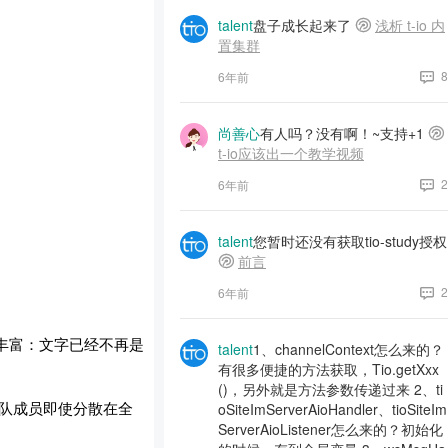
talent
盘子成长起来了
浅析 t-io 内
置集群
8
6年前
尚善心
有人吗？没有啊！~支持+1
t-io应该出一个教学视频
2
6年前
talent
您暂时还没有获取tio-study授权
前言
2
6年前
丰富：文字已经不再是
talent
1、channelContext怎么来的？
有很多便捷的方法获取，Tio.getXxx
()，另外就是方法参数传递过来 2、ti
团队成员即使分散在全
oSiteImServerAioHandler、tioSiteIm
ServerAioListener怎么来的？初始化