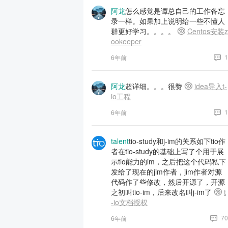
阿龙
怎么感觉是谭总自己的工作备忘
录一样。如果加上说明给一些不懂人
群更好学习。。。。
Centos安装z
ookeeper
1
6年前
阿龙
超详细。。。很赞
idea导入t-
io工程
1
6年前
talent
tio-study和j-im的关系如下tio作
者在tio-study的基础上写了个用于展
示tio能力的im，之后把这个代码私下
发给了现在的jim作者，jim作者对源
代码作了些修改，然后开源了，开源
之初叫tio-im，后来改名叫j-im了
t
-io文档授权
70
6年前