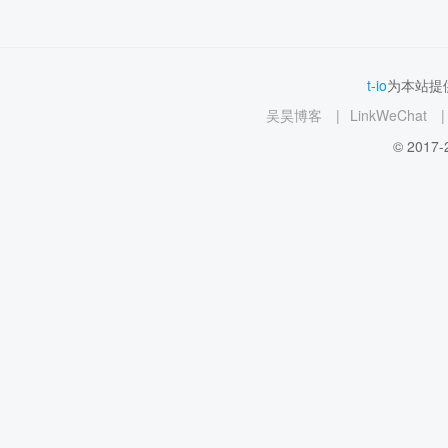
t-io
为本站提供
吴昊博客
|
LinkWeChat
|
© 2017