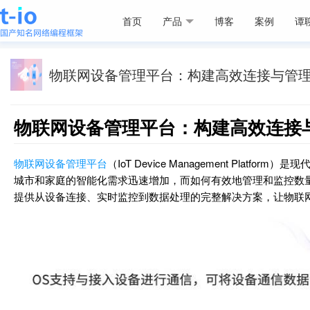
首页
产品
博客
案例
谭
物联网设备管理平台：构建高效连接与管
物联网设备管理平台：构建高效连接
物联网设备管理平台
（IoT Device Management Pl
城市和家庭的智能化需求迅速增加，而如何有效地管理和监控数量
提供从设备连接、实时监控到数据处理的完整解决方案，让物联