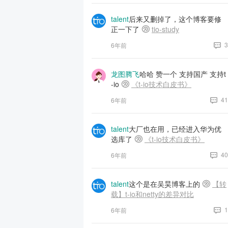
talent
后来又删掉了，这个博客要修
正一下了
tio-study
3
6年前
龙图腾飞
哈哈 赞一个 支持国产 支持t
-io
《t-io技术白皮书》
41
6年前
talent
大厂也在用，已经进入华为优
选库了
《t-io技术白皮书》
40
6年前
talent
这个是在吴昊博客上的
【转
载】t-io和netty的差异对比
1
6年前