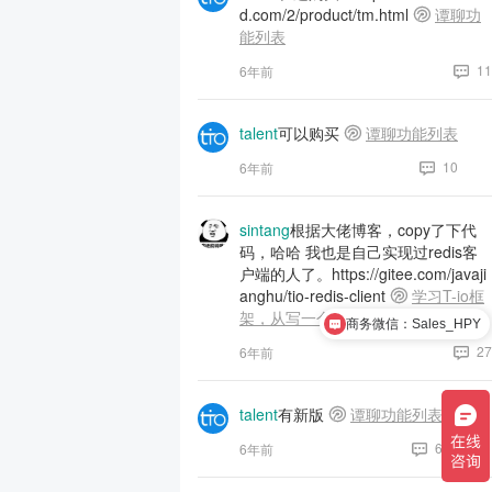
d.com/2/product/tm.html
谭聊功
能列表
11
6年前
talent
可以购买
谭聊功能列表
10
6年前
sintang
根据大佬博客，copy了下代
码，哈哈 我也是自己实现过redis客
户端的人了。https://gitee.com/javaji
anghu/tio-redis-client
学习T-io框
架，从写一个Redis客户端开始
商务微信：Sales_HPY
27
6年前
talent
有新版
谭聊功能列表
6
6年前