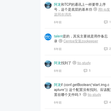
阿龙
和TCP的通讯上一样要带上序
号，这个是底层的基本功
用t-io发
送同步消息
1
6年前
talent
是的，其实主要就是用作备忘
录
Centos安装zookeeper
2
6年前
阿龙
找到了
tio-study
5
6年前
阿龙
if (conf.getBoolean(“start.img.c
apture”)) 这个配置没有找到。应该配
置在哪个文件吗？
tio-study
4
6年前