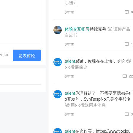
步骤）
8
6年前
体验交互帐号
持续完善
谭聊产品
白皮书
1
6年前
Enter
发表评论
talent
感谢，你现在在上海，哈哈
t-io发展简史
22
6年前
talent
你理解错了，不需要两端都是ti
o开发的，SynRespNo只是个字段名
用t-io发送同步消息
3
6年前
talent
在这购买：https://www.tioclou