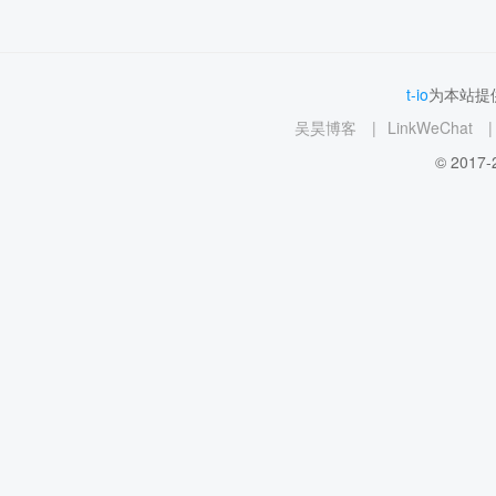
t-io
为本站提供
吴昊博客
|
LinkWeChat
|
© 2017