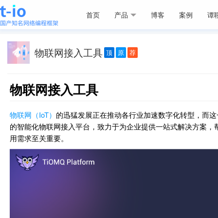
首页
产品
博客
案例
谭
物联网接入工具
顶
原
荐
物联网接入工具
物联网（IoT）
的迅猛发展正在推动各行业加速数字化转型，而这一过
的智能化物联网接入平台，致力于为企业提供一站式解决方案，
用需求至关重要。