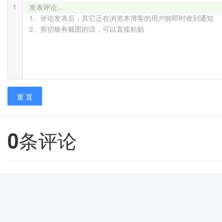
1
发表评论...

1、评论发表后，其它正在浏览本博客的用户能即时收到通知

2、剪切板有截图的话，可以直接粘贴
重 置
0
条评论