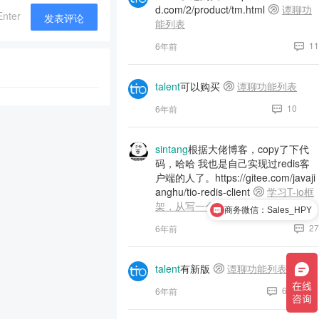
d.com/2/product/tm.html
谭聊功
Enter
发表评论
能列表
11
6年前
talent
可以购买
谭聊功能列表
10
6年前
sintang
根据大佬博客，copy了下代
码，哈哈 我也是自己实现过redis客
户端的人了。https://gitee.com/javaji
anghu/tio-redis-client
学习T-io框
架，从写一个Redis客户端开始
商务微信：Sales_HPY
27
6年前
talent
有新版
谭聊功能列表
6
6年前