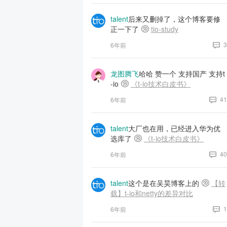
talent
后来又删掉了，这个博客要修
正一下了
tio-study
3
6年前
龙图腾飞
哈哈 赞一个 支持国产 支持t
-io
《t-io技术白皮书》
41
6年前
talent
大厂也在用，已经进入华为优
选库了
《t-io技术白皮书》
40
6年前
talent
这个是在吴昊博客上的
【转
载】t-io和netty的差异对比
1
6年前