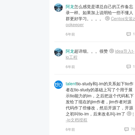
阿龙
怎么感觉是谭总自己的工作备忘
录一样。如果加上说明给一些不懂人
群更好学习。。。。
Centos安装z
ookeeper
1
6年前
阿龙
超详细。。。很赞
idea导入t-
io工程
1
6年前
talent
tio-study和j-im的关系如下tio作
者在tio-study的基础上写了个用于展
示tio能力的im，之后把这个代码私下
发给了现在的jim作者，jim作者对源
代码作了些修改，然后开源了，开源
之初叫tio-im，后来改名叫j-im了
t
-io文档授权
70
6年前