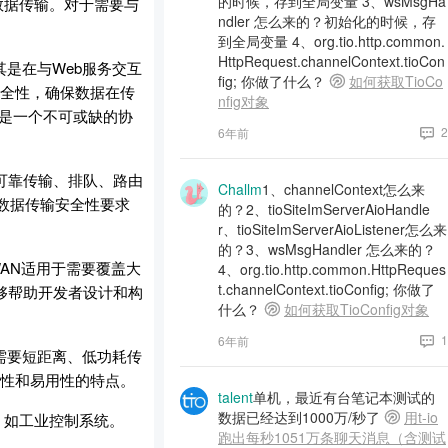
的时候，存到全局变量 3、wsMsgHa
安全的数据传输。对于需要与
ndler 怎么来的？初始化的时候，存
到全局变量 4、org.tio.http.common.
HttpRequest.channelContext.tioCon
是在与Web服务交互
fig; 你做了什么？
如何获取TioCo
了安全性，确保数据在传
nfig对象
仍是一个不可或缺的协
2
6年前
可靠传输、排队、路由
Challm
1、channelContext怎么来
对数据传输安全性要求
的？2、tioSiteImServerAioHandle
r、tioSiteImServerAioListener怎么来
的？3、wsMsgHandler 怎么来的？
AN适用于需要覆盖大
4、org.tio.http.common.HttpReques
t.channelContext.tioConfig; 你做了
够帮助开发者设计和构
什么？
如何获取TioConfig对象
1
6年前
需要短距离、低功耗传
全性和易用性的特点。
talent
单机，最近有台笔记本测试的
数据已经达到1000万/秒了
用t-io
，如工业控制系统。
跑出每秒1051万条聊天消息（含测试