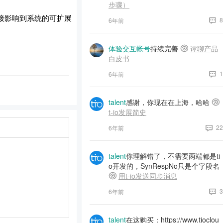
步骤）
接影响到系统的可扩展
8
6年前
体验交互帐号
持续完善
谭聊产品
白皮书
1
6年前
talent
感谢，你现在在上海，哈哈
t-io发展简史
22
6年前
talent
你理解错了，不需要两端都是ti
o开发的，SynRespNo只是个字段名
用t-io发送同步消息
3
6年前
talent
在这购买：https://www.tioclou