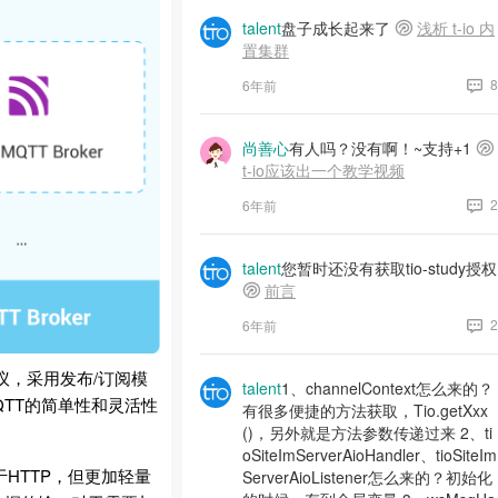
talent
盘子成长起来了
浅析 t-io 内
置集群
8
6年前
尚善心
有人吗？没有啊！~支持+1
t-io应该出一个教学视频
2
6年前
talent
您暂时还没有获取tio-study授权
前言
2
6年前
议，采用发布/订阅模
talent
1、channelContext怎么来的？
TT的简单性和灵活性
有很多便捷的方法获取，Tio.getXxx
()，另外就是方法参数传递过来 2、ti
oSiteImServerAioHandler、tioSiteIm
HTTP，但更加轻量
ServerAioListener怎么来的？初始化