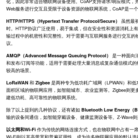
化，因此非常适合物联网设备使用。CoAP支持请求/响应模式，并能够通过DT
Web服务进行交互且受限于设备资源的物联网系统，CoAP是一
HTTP/HTTPS（Hypertext Transfer Protocol/Secure）
虽然最初
时。HTTP协议广泛使用，易于集成，但在安全性和资源消耗上有所
输过程中的机密性和完整性。对于需要与互联网服务进行交互的物
议。
AMQP（Advanced Message Queuing Protocol）
是一种面向
和发布/订阅等功能，适用于需要处理大量消息或复杂通信模式的
较高的场景。
LoRaWAN
和
Zigbee
是两种专为低功耗广域网（LPWAN）和低
面积区域的物联网应用，如智能城市、农业监测等。Zigbee
建低功耗、高可靠性的物联网系统。
除了以上提到的几种协议，还有诸如
Bluetooth Low Energy（
输的设备间通信，如智能穿戴设备、健康监测设备等。Z-Wav
以太网和Wi-Fi
作为传统的网络连接方式，也在物联网中占有一席
Wi-Fi则以其高带宽和普遍可用性，成为许多物联网应用的默认