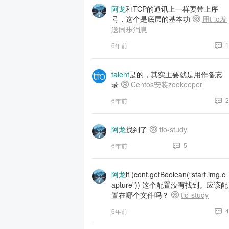
阿龙
和TCP的通讯上一样要带上序
号，这个是底层的基本功
用t-io发
送同步消息
1
6年前
talent
是的，其实主要就是用作备忘
录
Centos安装zookeeper
2
6年前
阿龙
找到了
tio-study
5
6年前
阿龙
if (conf.getBoolean(“start.img.c
apture”)) 这个配置没有找到。应该配
置在哪个文件吗？
tio-study
4
6年前