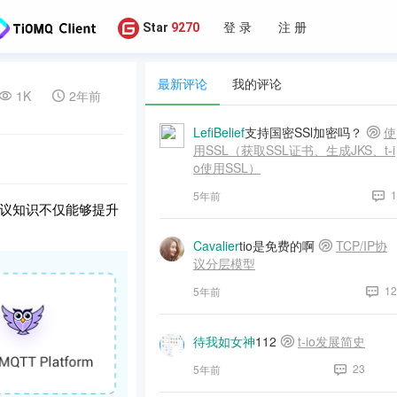
登 录
注 册
Star
9270
最新评论
我的评论
1K
2年前
LefiBelief
支持国密SSl加密吗？
使
用SSL（获取SSL证书、生成JKS、t-i
o使用SSL）
1
5年前
议知识不仅能够提升
Cavalier
tio是免费的啊
TCP/IP协
议分层模型
12
5年前
待我如女神
112
t-io发展简史
23
5年前