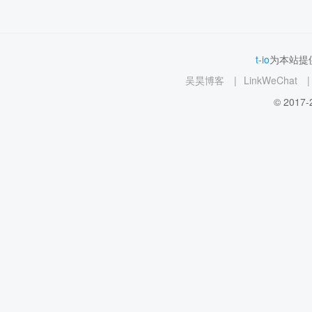
t-io
为本站提供
吴昊博客
|
LinkWeChat
|
© 2017