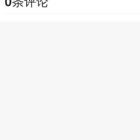
0
条评论