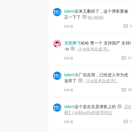
talent
后来又删掉了，这个博客要修
正一下了
tio-study
3
6年前
龙图腾飞
哈哈 赞一个 支持国产 支持t
-io
《t-io技术白皮书》
41
6年前
talent
大厂也在用，已经进入华为优
选库了
《t-io技术白皮书》
40
6年前
talent
这个是在吴昊博客上的
【转
载】t-io和netty的差异对比
1
6年前