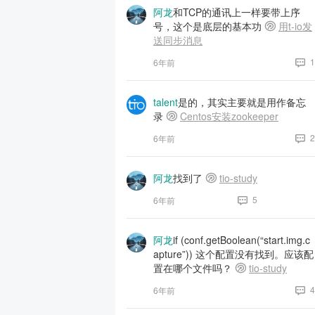
阿龙
和TCP的通讯上一样要带上序
号，这个是底层的基本功
用t-io发
送同步消息
1
6年前
talent
是的，其实主要就是用作备忘
录
Centos安装zookeeper
2
6年前
阿龙
找到了
tio-study
5
6年前
阿龙
if (conf.getBoolean(“start.img.c
apture”)) 这个配置没有找到。应该配
置在哪个文件吗？
tio-study
4
6年前