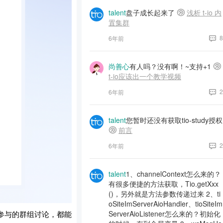
talent
盘子成长起来了
浅析 t-io 内
置集群
8
6年前
尚善心
有人吗？没有啊！~支持+1
t-io应该出一个教学视频
2
6年前
talent
您暂时还没有获取tio-study授权
前言
2
6年前
talent
1、channelContext怎么来的？
有很多便捷的方法获取，Tio.getXxx
()，另外就是方法参数传递过来 2、ti
oSiteImServerAioHandler、tioSiteIm
参与的群组讨论，都能
ServerAioListener怎么来的？初始化