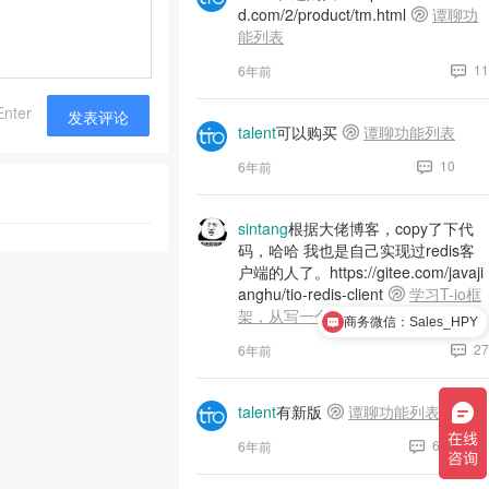
d.com/2/product/tm.html
谭聊功
能列表
11
6年前
Enter
发表评论
talent
可以购买
谭聊功能列表
10
6年前
sintang
根据大佬博客，copy了下代
码，哈哈 我也是自己实现过redis客
户端的人了。https://gitee.com/javaji
anghu/tio-redis-client
学习T-io框
架，从写一个Redis客户端开始
商务微信：Sales_HPY
27
6年前
talent
有新版
谭聊功能列表
6
6年前