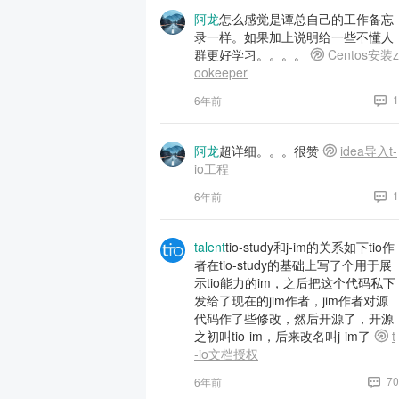
阿龙
怎么感觉是谭总自己的工作备忘
录一样。如果加上说明给一些不懂人
群更好学习。。。。
Centos安装z
ookeeper
1
6年前
阿龙
超详细。。。很赞
idea导入t-
io工程
1
6年前
talent
tio-study和j-im的关系如下tio作
者在tio-study的基础上写了个用于展
示tio能力的im，之后把这个代码私下
发给了现在的jim作者，jim作者对源
代码作了些修改，然后开源了，开源
之初叫tio-im，后来改名叫j-im了
t
-io文档授权
70
6年前