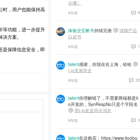
步骤）
公时，用户也能保持高
8
6年前
析等功能，进一步提升
体验交互帐号
持续完善
谭聊产品
解决方案。
白皮书
1
6年前
还是保障信息安全，即
talent
感谢，你现在在上海，哈哈
t-io发展简史
22
6年前
talent
你理解错了，不需要两端都是ti
o开发的，SynRespNo只是个字段名
用t-io发送同步消息
3
6年前
talent
在这购买：https://www.tioclou