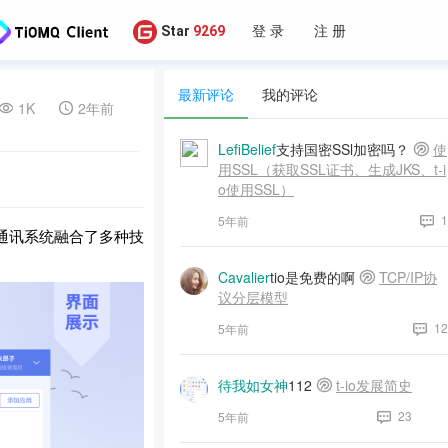
登 录
注 册
Star
9269
最新评论
我的评论
1K
2年前
LefiBelief
支持国密SSl加密吗？
使
用SSL（获取SSL证书、生成JKS、t-i
o使用SSL）
1
5年前
通讯系统融合了多种技
Cavalier
tio是免费的啊
TCP/IP协
议分层模型
12
5年前
待我如女神
112
t-io发展简史
23
5年前