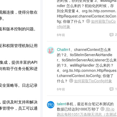
的时候，存到全局变量 3、wsMsgHa
ndler 怎么来的？初始化的时候，存
到全局变量 4、org.tio.http.common.
视频连接，使得分散在
HttpRequest.channelContext.tioCon
率。
fig; 你做了什么？
如何获取TioCo
nfig对象
返和版本控制的问题。
2
6年前
证和权限管理机制让用
Challm
1、channelContext怎么来
的？2、tioSiteImServerAioHandle
r、tioSiteImServerAioListener怎么来
成，提供丰富的API
的？3、wsMsgHandler 怎么来的？
则有助于任务分配和进
4、org.tio.http.common.HttpReques
t.channelContext.tioConfig; 你做了
什么？
如何获取TioConfig对象
安全策略等。日志记录
1
6年前
，提供及时支持和解决
talent
单机，最近有台笔记本测试的
事管理中，员工可以通
数据已经达到1000万/秒了
用t-io
跑出每秒1051万条聊天消息（含测试