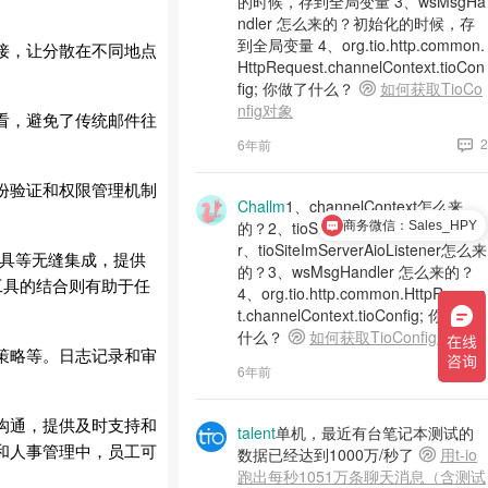
的时候，存到全局变量 3、wsMsgHa
ndler 怎么来的？初始化的时候，存
到全局变量 4、org.tio.http.common.
接，让分散在不同地点
HttpRequest.channelContext.tioCon
fig; 你做了什么？
如何获取TioCo
nfig对象
看，避免了传统邮件往
2
6年前
份验证和权限管理机制
Challm
1、channelContext怎么来
的？2、tioSiteImServerAioHandle
商务微信：Sales_HPY
r、tioSiteImServerAioListener怎么来
工具等无缝集成，提供
的？3、wsMsgHandler 怎么来的？
工具的结合则有助于任
4、org.tio.http.common.HttpReques
t.channelContext.tioConfig; 你做了
什么？
如何获取TioConfig对象
策略等。日志记录和审
1
6年前
沟通，提供及时支持和
talent
单机，最近有台笔记本测试的
和人事管理中，员工可
数据已经达到1000万/秒了
用t-io
跑出每秒1051万条聊天消息（含测试