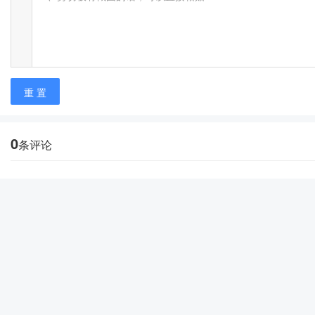
重 置
0
条评论