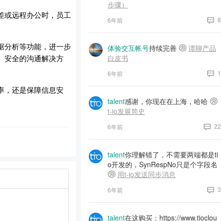
步骤）
差或远程办公时，员工
8
6年前
据分析等功能，进一步
体验交互帐号
持续完善
谭聊产品
、安全的沟通解决方
白皮书
1
6年前
率，还是保障信息安
talent
感谢，你现在在上海，哈哈
t-io发展简史
22
6年前
talent
你理解错了，不需要两端都是ti
o开发的，SynRespNo只是个字段名
用t-io发送同步消息
3
6年前
talent
在这购买：https://www.tioclou