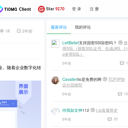
登 录
注 册
Star
9270
最新评论
我的评论
1K
2年前
LefiBelief
支持国密SSl加密吗？
使
用SSL（获取SSL证书、生成JKS、t-i
o使用SSL）
1
5年前
全。随着企业数字化转
Cavalier
tio是免费的啊
TCP/IP协
议分层模型
12
5年前
待我如女神
112
t-io发展简史
23
5年前