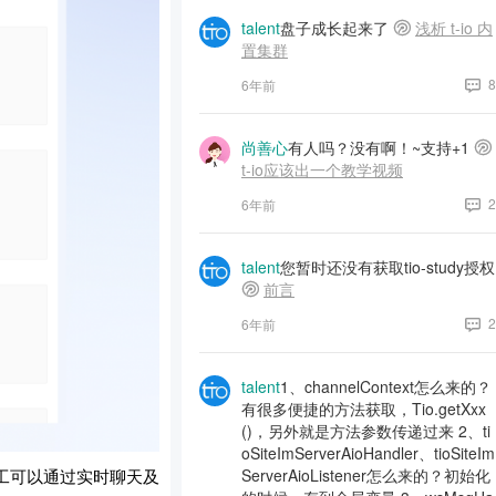
talent
盘子成长起来了
浅析 t-io 内
置集群
8
6年前
尚善心
有人吗？没有啊！~支持+1
t-io应该出一个教学视频
2
6年前
talent
您暂时还没有获取tio-study授权
前言
2
6年前
talent
1、channelContext怎么来的？
有很多便捷的方法获取，Tio.getXxx
()，另外就是方法参数传递过来 2、ti
oSiteImServerAioHandler、tioSiteIm
工可以通过实时聊天及
ServerAioListener怎么来的？初始化