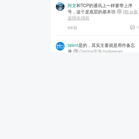
阿龙
和TCP的通讯上一样要带上序
号，这个是底层的基本功
用t-io发
送同步消息
1
6年前
talent
是的，其实主要就是用作备忘
录
Centos安装zookeeper
2
6年前
阿龙
找到了
tio-study
5
6年前
阿龙
if (conf.getBoolean(“start.img.c
apture”)) 这个配置没有找到。应该配
置在哪个文件吗？
tio-study
4
6年前