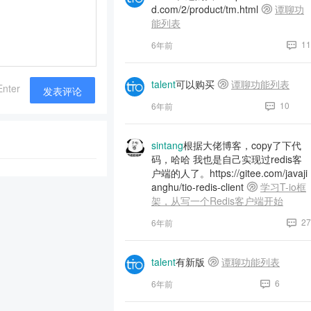
d.com/2/product/tm.html
谭聊功
能列表
11
6年前
talent
可以购买
谭聊功能列表
Enter
发表评论
10
6年前
sintang
根据大佬博客，copy了下代
码，哈哈 我也是自己实现过redis客
户端的人了。https://gitee.com/javaji
anghu/tio-redis-client
学习T-io框
架，从写一个Redis客户端开始
27
6年前
talent
有新版
谭聊功能列表
6
6年前