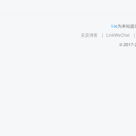
t-io
为本站提供
吴昊博客
|
LinkWeChat
|
© 2017