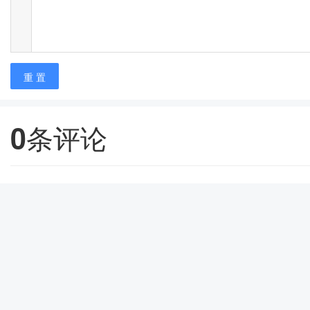
重 置
0
条评论