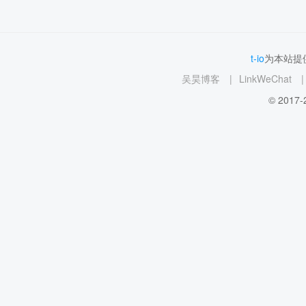
t-io
为本站提供
吴昊博客
|
LinkWeChat
|
© 2017