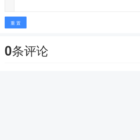
重 置
0
条评论