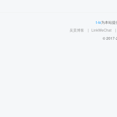
t-io
为本站提供
吴昊博客
|
LinkWeChat
|
© 2017