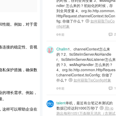
的时候，存到全局变量 3、wsMsgHa
ndler 怎么来的？初始化的时候，存
到全局变量 4、org.tio.http.common.
HttpRequest.channelContext.tioCon
fig; 你做了什么？
如何获取TioCo
和性能。例如，对于需
nfig对象
2
6年前
络连接的稳定性、音视
Challm
1、channelContext怎么来
的？2、tioSiteImServerAioHandle
r、tioSiteImServerAioListener怎么来
的？3、wsMsgHandler 怎么来的？
隐私保护措施，确保数
4、org.tio.http.common.HttpReques
t.channelContext.tioConfig; 你做了
什么？
如何获取TioConfig对象
1
6年前
业的增长需求。例如，
接。
talent
单机，最近有台笔记本测试的
数据已经达到1000万/秒了
用t-io
，这样可以帮助企业在
跑出每秒1051万条聊天消息（含测试