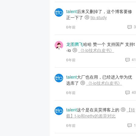
talent
后来又删掉了，这个博客要修
正一下了
tio-study
3
6年前
龙图腾飞
哈哈 赞一个 支持国产 支持t
-io
《t-io技术白皮书》
41
6年前
talent
大厂也在用，已经进入华为优
选库了
《t-io技术白皮书》
40
6年前
talent
这个是在吴昊博客上的
【转
载】t-io和netty的差异对比
1
6年前