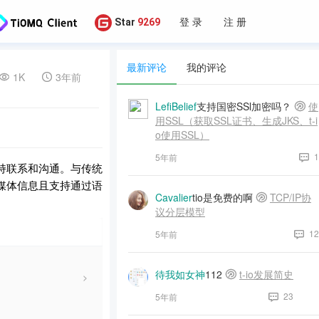
登 录
注 册
Star
9269
最新评论
我的评论
1K
3年前
LefiBelief
支持国密SSl加密吗？
使
用SSL（获取SSL证书、生成JKS、t-i
o使用SSL）
1
5年前
持联系和沟通。与传统
媒体信息且支持通过语
Cavalier
tio是免费的啊
TCP/IP协
议分层模型
12
5年前
待我如女神
112
t-io发展简史
23
5年前