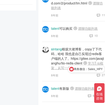
d.com/2/product/tm.html
谭聊功
能列表
11
6年前
talent
可以购买
谭聊功能列表
10
6年前
sintang
根据大佬博客，copy了下代
码，哈哈 我也是自己实现过redis客
户端的人了。https://gitee.com/javaji
anghu/tio-redis-client
学习T-io框
架，从写一个Redis客户端开始
商务微信：Sales_HPY
27
6年前
talent
有新版
谭聊功能列表
6
6年前