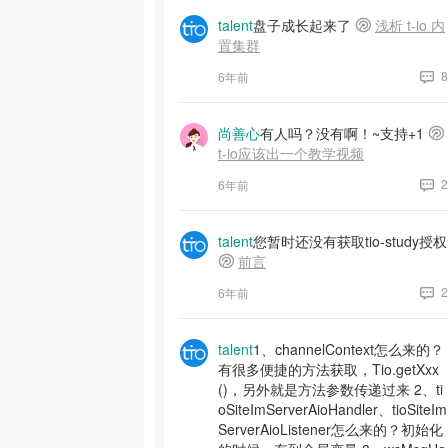
talent
盘子成长起来了
浅析 t-io 内
置集群
8
6年前
尚善心
有人吗？没有啊！~支持+1
t-io应该出一个教学视频
2
6年前
talent
您暂时还没有获取tio-study授权
前言
2
6年前
talent
1、channelContext怎么来的？
有很多便捷的方法获取，Tio.getXxx
()，另外就是方法参数传递过来 2、ti
oSiteImServerAioHandler、tioSiteIm
ServerAioListener怎么来的？初始化