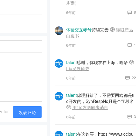
步骤）
8
6年前
体验交互帐号
持续完善
谭聊产品
白皮书
1
6年前
talent
感谢，你现在在上海，哈哈
t-io发展简史
22
6年前
talent
你理解错了，不需要两端都是ti
o开发的，SynRespNo只是个字段名
用t-io发送同步消息
Enter
发表评论
3
6年前
talent
在这购买：https://www.tioclou