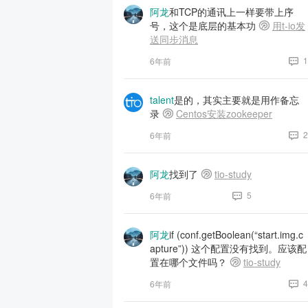
阿龙
和TCP的通讯上一样要带上序
号，这个是底层的基本功
用t-io发
送同步消息
1
6年前
talent
是的，其实主要就是用作备忘
录
Centos安装zookeeper
2
6年前
阿龙
找到了
tio-study
5
6年前
阿龙
if (conf.getBoolean(“start.img.c
apture”)) 这个配置没有找到。应该配
置在哪个文件吗？
tio-study
4
6年前