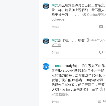
阿龙
怎么感觉是谭总自己的工作备忘
录一样。如果加上说明给一些不懂人
群更好学习。。。。
Centos安装z
ookeeper
1
6年前
阿龙
超详细。。。很赞
idea导入t-
io工程
1
6年前
talent
tio-study和j-im的关系如下tio作
者在tio-study的基础上写了个用于展
示tio能力的im，之后把这个代码私下
发给了现在的jim作者，jim作者对源
代码作了些修改，然后开源了，开源
之初叫tio-im，后来改名叫j-im了
t
-io文档授权
70
6年前