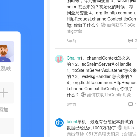
的时候，存到全局变量 3、wsMsgHa
ndler 怎么来的？初始化的时候，存
到全局变量 4、org.tio.http.common.
HttpRequest.channelContext.tioCon
fig; 你做了什么？
如何获取TioCo
nfig对象
2
6年前
Challm
1、channelContext怎么来
的？2、tioSiteImServerAioHandle
r、tioSiteImServerAioListener怎么来
的？3、wsMsgHandler 怎么来的？
4、org.tio.http.common.HttpReques
t.channelContext.tioConfig; 你做了
什么？
如何获取TioConfig对象
1
6年前
talent
单机，最近有台笔记本测试的
数据已经达到1000万/秒了
用t-io
跑出每秒1051万条聊天消息（含测试