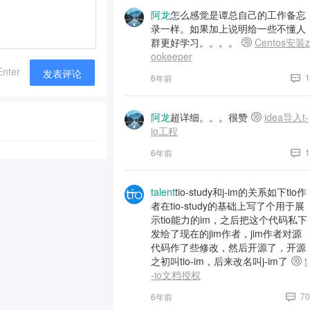
阿龙
怎么感觉是谭总自己的工作备忘
录一样。如果加上说明给一些不懂人
群更好学习。。。。
Centos安装z
ookeeper
Enter
发表评论
1
6年前
阿龙
超详细。。。很赞
idea导入t-
io工程
1
6年前
talent
tio-study和j-im的关系如下tio作
者在tio-study的基础上写了个用于展
示tio能力的im，之后把这个代码私下
发给了现在的jim作者，jim作者对源
代码作了些修改，然后开源了，开源
之初叫tio-im，后来改名叫j-im了
t
-io文档授权
70
6年前