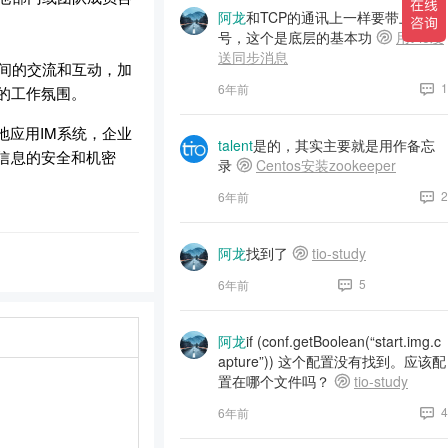
阿龙
和TCP的通讯上一样要带上序
号，这个是底层的基本功
用t-io发
送同步消息
之间的交流和互动，加
1
6年前
的工作氛围。
应用IM系统，企业
talent
是的，其实主要就是用作备忘
信息的安全和机密
录
Centos安装zookeeper
2
6年前
阿龙
找到了
tio-study
5
6年前
阿龙
if (conf.getBoolean(“start.img.c
apture”)) 这个配置没有找到。应该配
置在哪个文件吗？
tio-study
4
6年前