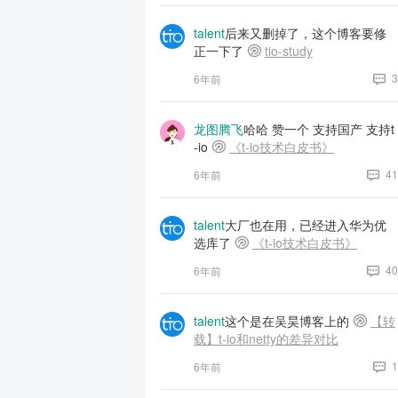
talent
后来又删掉了，这个博客要修
正一下了
tio-study
3
6年前
龙图腾飞
哈哈 赞一个 支持国产 支持t
-io
《t-io技术白皮书》
41
6年前
talent
大厂也在用，已经进入华为优
选库了
《t-io技术白皮书》
40
6年前
talent
这个是在吴昊博客上的
【转
载】t-io和netty的差异对比
1
6年前