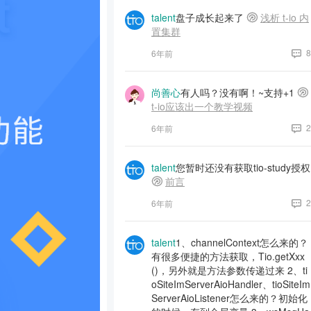
talent
盘子成长起来了
浅析 t-io 内
置集群
8
6年前
尚善心
有人吗？没有啊！~支持+1
t-io应该出一个教学视频
2
6年前
talent
您暂时还没有获取tio-study授权
前言
2
6年前
talent
1、channelContext怎么来的？
有很多便捷的方法获取，Tio.getXxx
()，另外就是方法参数传递过来 2、ti
oSiteImServerAioHandler、tioSiteIm
ServerAioListener怎么来的？初始化