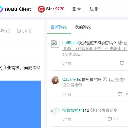
登 录
注 册
Star
9270
最新评论
我的评论
1K
3年前
LefiBelief
支持国密SSl加密吗？
使
用SSL（获取SSL证书、生成JKS、t-i
o使用SSL）
1
5年前
的商业需求。而随着科
Cavalier
tio是免费的啊
TCP/IP协
议分层模型
12
5年前
待我如女神
112
t-io发展简史
23
5年前