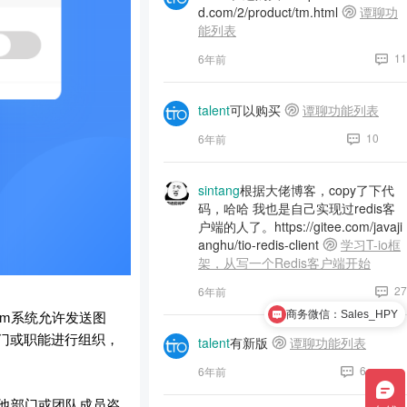
d.com/2/product/tm.html
谭聊功
能列表
11
6年前
talent
可以购买
谭聊功能列表
10
6年前
sintang
根据大佬博客，copy了下代
码，哈哈 我也是自己实现过redis客
户端的人了。https://gitee.com/javaji
anghu/tio-redis-client
学习T-io框
架，从写一个Redis客户端开始
27
6年前
m系统允许发送图
商务微信：Sales_HPY
门或职能进行组织，
talent
有新版
谭聊功能列表
6
6年前
其他部门或团队成员咨