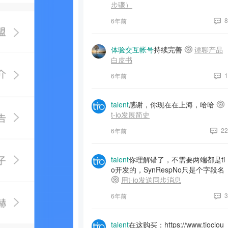
步骤）
8
6年前
体验交互帐号
持续完善
谭聊产品
白皮书
1
6年前
talent
感谢，你现在在上海，哈哈
t-io发展简史
22
6年前
talent
你理解错了，不需要两端都是ti
o开发的，SynRespNo只是个字段名
用t-io发送同步消息
3
6年前
talent
在这购买：https://www.tioclou