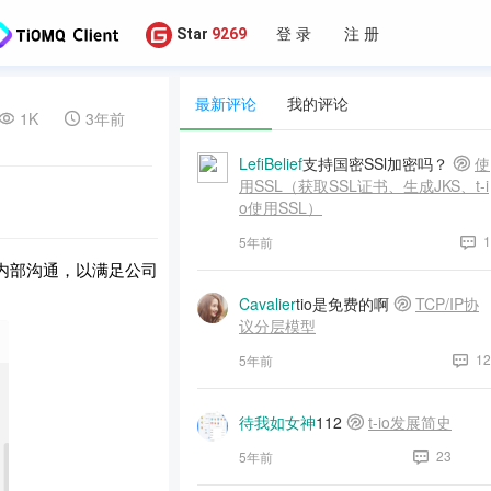
登 录
注 册
Star
9269
最新评论
我的评论
1K
3年前
LefiBelief
支持国密SSl加密吗？
使
用SSL（获取SSL证书、生成JKS、t-i
o使用SSL）
1
5年前
内部沟通，以满足公司
Cavalier
tio是免费的啊
TCP/IP协
议分层模型
12
5年前
待我如女神
112
t-io发展简史
23
5年前