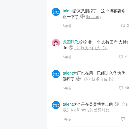
talent
后来又删掉了，这个博客要修
正一下了
tio-study
3
6年前
龙图腾飞
哈哈 赞一个 支持国产 支持t
-io
《t-io技术白皮书》
41
6年前
talent
大厂也在用，已经进入华为优
选库了
《t-io技术白皮书》
40
6年前
talent
这个是在吴昊博客上的
【转
载】t-io和netty的差异对比
1
6年前