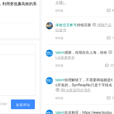
步骤）
，利用更低廉高效的系
8
6年前
体验交互帐号
持续完善
谭聊产品
白皮书
1
6年前
talent
感谢，你现在在上海，哈哈
t-io发展简史
22
6年前
talent
你理解错了，不需要两端都是ti
o开发的，SynRespNo只是个字段名
用t-io发送同步消息
3
6年前
Enter
发表评论
talent
在这购买：https://www.tioclou