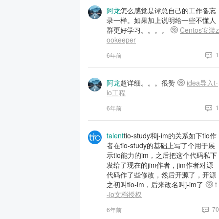
阿龙
怎么感觉是谭总自己的工作备忘
录一样。如果加上说明给一些不懂人
群更好学习。。。。
Centos安装z
ookeeper
1
6年前
阿龙
超详细。。。很赞
idea导入t-
io工程
1
6年前
talent
tio-study和j-im的关系如下tio作
者在tio-study的基础上写了个用于展
示tio能力的im，之后把这个代码私下
发给了现在的jim作者，jim作者对源
代码作了些修改，然后开源了，开源
之初叫tio-im，后来改名叫j-im了
t
-io文档授权
70
6年前