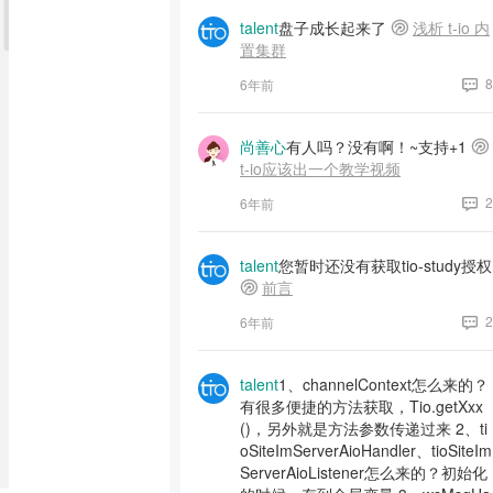
talent
盘子成长起来了
浅析 t-io 内
置集群
8
6年前
尚善心
有人吗？没有啊！~支持+1
t-io应该出一个教学视频
2
6年前
talent
您暂时还没有获取tio-study授权
前言
2
6年前
talent
1、channelContext怎么来的？
有很多便捷的方法获取，Tio.getXxx
()，另外就是方法参数传递过来 2、ti
oSiteImServerAioHandler、tioSiteIm
ServerAioListener怎么来的？初始化