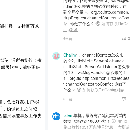
的时候，存到全局变量 3、wsMsgHa
ndler 怎么来的？初始化的时候，存
到全局变量 4、org.tio.http.common.
HttpRequest.channelContext.tioCon
fig; 你做了什么？
如何获取TioCo
性能扩容，支持百万以
nfig对象
2
6年前
Challm
1、channelContext怎么来
务代码打通所有协议：
省
的？2、tioSiteImServerAioHandle
r、tioSiteImServerAioListener怎么来
私有部署软件，能够更好
的？3、wsMsgHandler 怎么来的？
4、org.tio.http.common.HttpReques
t.channelContext.tioConfig; 你做了
什么？
如何获取TioConfig对象
1
6年前
，包括好友/用户/群
手，确保员工之间/各
因信息误差导致工作失
talent
单机，最近有台笔记本测试的
数据已经达到1000万/秒了
用t-io
跑出每秒1051万条聊天消息（含测试