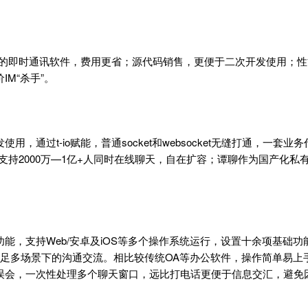
炸裂的即时通讯软件，费用更省；源代码销售，更便于二次开发使用；
M“杀手”。
通过t-io赋能，普通socket和websocket无缝打通，一套业
以支持2000万—1亿+人同时在线聊天，自在扩容；谭聊作为国产化
，支持Web/安卓及iOS等多个操作系统运行，设置十余项基础功能
满足多场景下的沟通交流。相比较传统OA等办公软件，操作简单易上
误会，一次性处理多个聊天窗口，远比打电话更便于信息交汇，避免