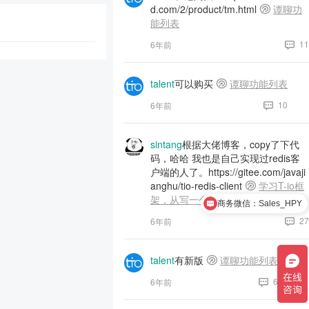
d.com/2/product/tm.html
谭聊功
能列表
11
6年前
talent
可以购买
谭聊功能列表
10
6年前
sintang
根据大佬博客，copy了下代
码，哈哈 我也是自己实现过redis客
户端的人了。https://gitee.com/javaji
anghu/tio-redis-client
学习T-io框
架，从写一个Redis客户端开始
商务微信：Sales_HPY
27
6年前
talent
有新版
谭聊功能列表
6
6年前