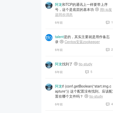
阿龙
和TCP的通讯上一样要带上序
号，这个是底层的基本功
用t-io发
送同步消息
1
6年前
talent
是的，其实主要就是用作备忘
录
Centos安装zookeeper
2
6年前
阿龙
找到了
tio-study
5
6年前
阿龙
if (conf.getBoolean(“start.img.c
apture”)) 这个配置没有找到。应该配
置在哪个文件吗？
tio-study
4
6年前