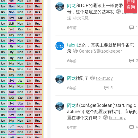
阿龙
和TCP的通讯上一样要带上序
号，这个是底层的基本功
用t-io发
送同步消息
1
6年前
talent
是的，其实主要就是用作备忘
录
Centos安装zookeeper
2
6年前
阿龙
找到了
tio-study
5
6年前
阿龙
if (conf.getBoolean(“start.img.c
apture”)) 这个配置没有找到。应该配
置在哪个文件吗？
tio-study
4
6年前