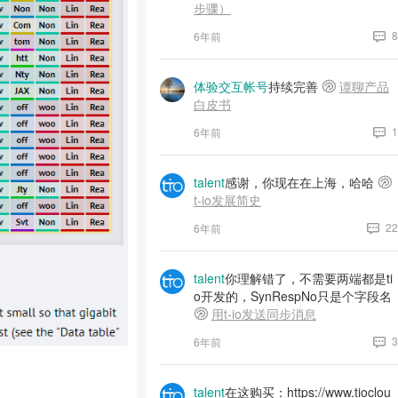
步骤）
8
6年前
体验交互帐号
持续完善
谭聊产品
白皮书
1
6年前
talent
感谢，你现在在上海，哈哈
t-io发展简史
22
6年前
talent
你理解错了，不需要两端都是ti
o开发的，SynRespNo只是个字段名
用t-io发送同步消息
3
6年前
talent
在这购买：https://www.tioclou