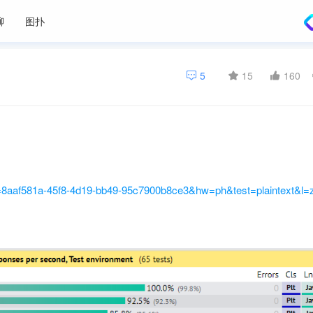
聊
图扑
5
15
160
=8aaf581a-45f8-4d19-bb49-95c7900b8ce3&hw=ph&test=plaintext&l=z