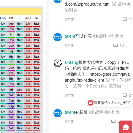
d.com/2/product/tm.html
谭聊功
能列表
11
6年前
talent
可以购买
谭聊功能列表
10
6年前
sintang
根据大佬博客，copy了下代
码，哈哈 我也是自己实现过redis客
户端的人了。https://gitee.com/javaji
anghu/tio-redis-client
学习T-io框
架，从写一个Redis客户端开始
27
6年前
商务微信：Sales_HPY
talent
有新版
谭聊功能列表
6
6年前