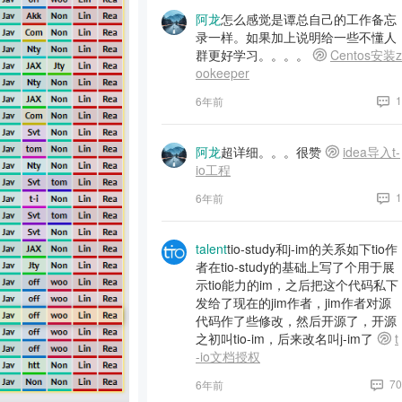
阿龙
怎么感觉是谭总自己的工作备忘
录一样。如果加上说明给一些不懂人
群更好学习。。。。
Centos安装z
ookeeper
1
6年前
阿龙
超详细。。。很赞
idea导入t-
io工程
1
6年前
talent
tio-study和j-im的关系如下tio作
者在tio-study的基础上写了个用于展
示tio能力的im，之后把这个代码私下
发给了现在的jim作者，jim作者对源
代码作了些修改，然后开源了，开源
之初叫tio-im，后来改名叫j-im了
t
-io文档授权
70
6年前