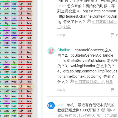
的时候，存到全局变量 3、wsMsgHa
ndler 怎么来的？初始化的时候，存
到全局变量 4、org.tio.http.common.
HttpRequest.channelContext.tioCon
fig; 你做了什么？
如何获取TioCo
nfig对象
2
6年前
Challm
1、channelContext怎么来
的？2、tioSiteImServerAioHandle
r、tioSiteImServerAioListener怎么来
的？3、wsMsgHandler 怎么来的？
4、org.tio.http.common.HttpReques
t.channelContext.tioConfig; 你做了
什么？
如何获取TioConfig对象
1
6年前
talent
单机，最近有台笔记本测试的
数据已经达到1000万/秒了
用t-io
跑出每秒1051万条聊天消息（含测试