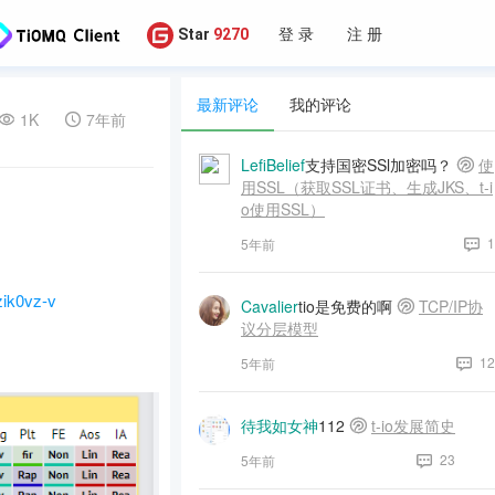
登 录
注 册
Star
9270
最新评论
我的评论
1K
7年前
LefiBelief
支持国密SSl加密吗？
使
用SSL（获取SSL证书、生成JKS、t-i
o使用SSL）
1
5年前
ik0vz-v
Cavalier
tio是免费的啊
TCP/IP协
议分层模型
12
5年前
待我如女神
112
t-io发展简史
23
5年前