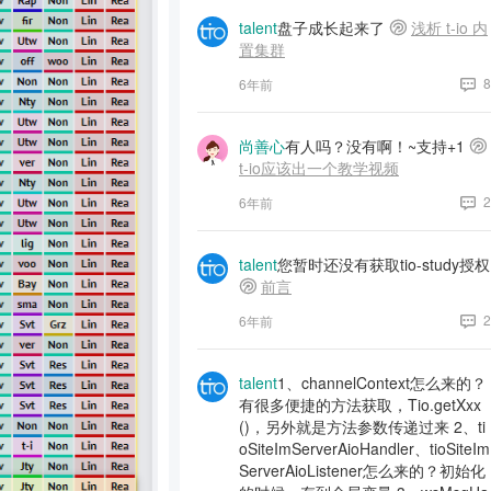
talent
盘子成长起来了
浅析 t-io 内
置集群
8
6年前
尚善心
有人吗？没有啊！~支持+1
t-io应该出一个教学视频
2
6年前
talent
您暂时还没有获取tio-study授权
前言
2
6年前
talent
1、channelContext怎么来的？
有很多便捷的方法获取，Tio.getXxx
()，另外就是方法参数传递过来 2、ti
oSiteImServerAioHandler、tioSiteIm
ServerAioListener怎么来的？初始化