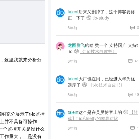
talent
后来又删掉了，这个博客要修
正一下了
tio-study
3
6年前
龙图腾飞
哈哈 赞一个 支持国产 支持t
-io
《t-io技术白皮书》
，这里我就来分析分
41
6年前
talent
大厂也在用，已经进入华为优
选库了
《t-io技术白皮书》
40
6年前
talent
这个是在吴昊博客上的
【转
图充分展示了t-io监控
载】t-io和netty的差异对比
际上并不具备可操作
1
一个监控开关是没什么
6年前
是工作量大，二是没有