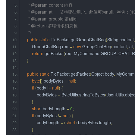
     * @param content 内容
     * @param at      艾特哪些用户。此值可为null。举例：[434
     * @param groupId 群组id
     * @return 群聊请求消息包
     */
public
static
TioPacket
 getGroupChatReq
(
String
 content
,
GroupChatReq
 req 
=
new
GroupChatReq
(
content
,
 at
,
return
 getPacket
(
req
,
MyCommand
.
GROUP_CHAT_
}
public
static
TioPacket
 getPacket
(
Object
 body
,
MyComm
byte
[]
 bodyBytes 
=
null
;
if
(
body 
!=
null
)
{
            bodyBytes 
=
ByteUtils
.
stringToBytes
(
JsonUtils
.
objec
}
short
 bodyLength 
=
0
;
if
(
bodyBytes 
!=
null
)
{
            bodyLength 
=
(
short
)
 bodyBytes
.
length
;
}