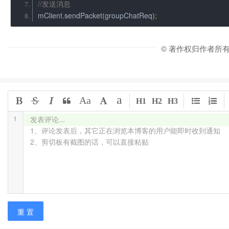
//发送消息
mClient
.
sendPacket
(
groupChatReq
);
© 著作权归作者所
a
Aa
H1
H2
H3
1
发表评论...

1、评论发表后，其它正在浏览本博客的用户能即时收到通知

2、剪切板有截图的话，可以直接粘贴
重 置