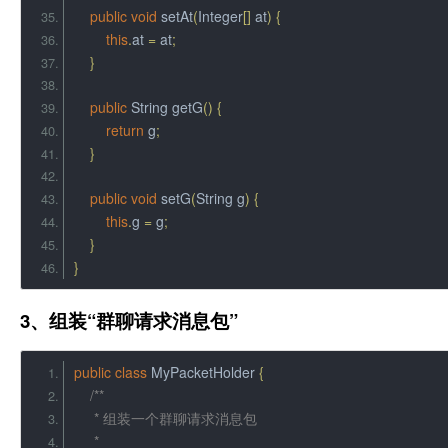
public
void
 setAt
(
Integer
[]
 at
)
{
this
.
at 
=
 at
;
}
public
String
 getG
()
{
return
 g
;
}
public
void
 setG
(
String
 g
)
{
this
.
g 
=
 g
;
}
}
3、组装“群聊请求消息包”
public
class
MyPacketHolder
{
/**
     * 组装一个群聊请求消息包
     *