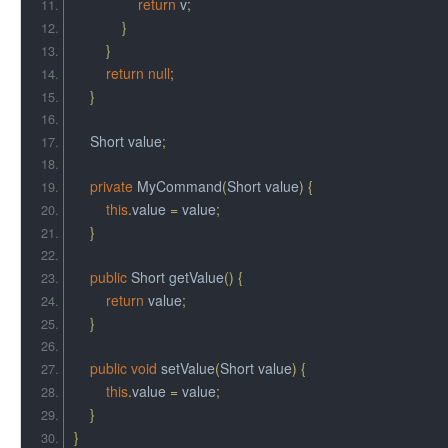
return
 v
;
}
}
return
null
;
}
Short
 value
;
private
MyCommand
(
Short
 value
)
{
this
.
value 
=
 value
;
}
public
Short
 getValue
()
{
return
 value
;
}
public
void
 setValue
(
Short
 value
)
{
this
.
value 
=
 value
;
}
}