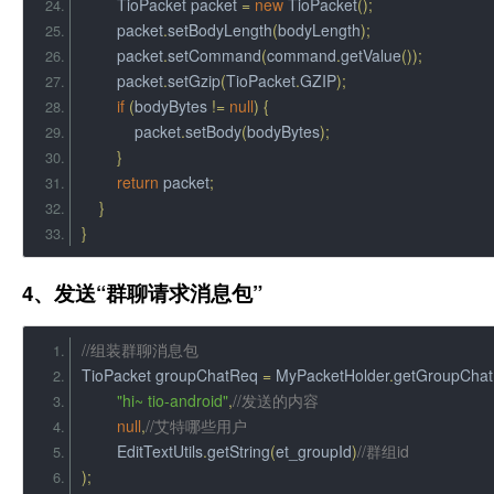
TioPacket
 packet 
=
new
TioPacket
();
        packet
.
setBodyLength
(
bodyLength
);
        packet
.
setCommand
(
command
.
getValue
());
        packet
.
setGzip
(
TioPacket
.
GZIP
);
if
(
bodyBytes 
!=
null
)
{
            packet
.
setBody
(
bodyBytes
);
}
return
 packet
;
}
}
4、发送“群聊请求消息包”
//组装群聊消息包
TioPacket
 groupChatReq 
=
MyPacketHolder
.
getGroupCha
"hi~ tio-android"
,
//发送的内容
null
,
//艾特哪些用户
EditTextUtils
.
getString
(
et_groupId
)
//群组id
);