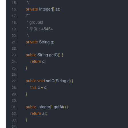
     */
private
Integer
[]
 at
;
/**
     * groupid
     * 举例：45454
     */
private
String
 g
;
public
String
 getC
()
{
return
 c
;
}
public
void
 setC
(
String
 c
)
{
this
.
c 
=
 c
;
}
public
Integer
[]
 getAt
()
{
return
 at
;
}