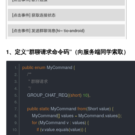
1、定义“群聊请求命令码”（向服务端同学索取）
public
enum
MyCommand
{
/**
     * 群聊请求
     */
    GROUP_CHAT_REQ
((
short
)
10
),
public
static
MyCommand
from
(
Short
 value
)
{
MyCommand
[]
 values 
=
MyCommand
.
values
();
for
(
MyCommand
 v 
:
 values
)
{
if
(
v
.
value
.
equals
(
value
))
{