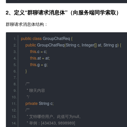
2、定义“群聊请求消息体”（向服务端同学索取）
群聊请求消息体结构：
public
class
GroupChatReq
{
public
GroupChatReq
(
String
 c
,
Integer
[]
 at
,
String
 g
)
{
this
.
c 
=
 c
;
this
.
at 
=
 at
;
this
.
g 
=
 g
;
}
/**
     * 聊天内容
     */
private
String
 c
;
/**
     * 艾特哪些用户。此值可为null。
     * 举例：[434343, 9898989]