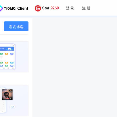
登 录
注 册
Star
9269
发表博客