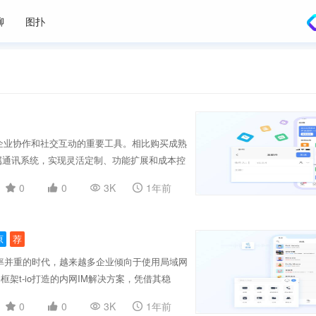
聊
图扑
为企业协作和社交互动的重要工具。相比购买成熟
属通讯系统，实现灵活定制、功能扩展和成本控
好的可扩展性和高可维护性，开发者可以根据项
0
0
3K
1年前
执、消息漫游等核心功能。通过源码部署，系统
力。 对于中大型企业、政企单位、教育医疗机
的通信方案。开发者不仅可以控制前端界面和交
原
荐
、服务器集群等，从而满足高并发、大用户量的
io、基于Go语言或Netty构建的IM系统，也广
效率并重的时代，越来越多企业倾向于使用局域网
善的功能支持，还拥有高安全性的消息加密机制
t-io打造的内网IM解决方案，凭借其稳
同于依赖外部服务器的互联网通讯工具，谭聊完
0
0
3K
1年前
、远程协助、系统广播等功能，真正做到数据不