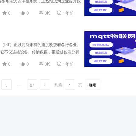
、SDK快速集成，满足从中小团队到大型企业
理等多项能力的中枢系统，正逐渐成为企业提升效
常具备以下关键能力：海量设备接入管理、高并发
0
0
3K
1年前
多协议适配能力、以及强大的可视化监控与运维
远程控制、智能告警、自动化执行策略、边缘协同
、智慧农业、楼宇自动化、能源管理、医疗健康
的数据，形成统一的监控视图，对设备运行状态进
对环境监测、交通信号、路灯、电表等设备进行统
（IoT）正以前所未有的速度改变着各行各业。
联网平台，在高性能通信框架层具备显著优势。它
。它不仅连接设备、传输数据，更通过智能分析
台？物联网云平台是一个支持大规模设备接入、
0
0
3K
1年前
据存储分析、权限控制、可视化监控等核心能
化控制，从而大幅提升运维效率与业务响应速
wM2M等），满足不同终端的连接需求，轻松实
…
到第
页
确定
5
27
缘计算与云端协同处理，实现毫秒级的数据响应
观了解设备运行状态、告警记录及数据趋势。多
网等多个领域，满足多样化行业需求。 物联网
HTTP、WebSocket、Socket、页面渲染与压缩等服务，nginx为本