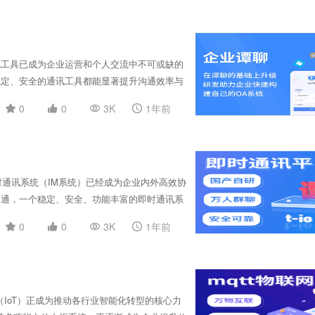
的高并发低延迟特性，支持数千甚至上万终端同时
ac、Linux等主流操作系统，既适用于中小型
在制造业、教育行业、医疗机构、政务单位等对
不仅保障信息安全，还能为企业节省外网通讯成
讯工具已成为企业运营和个人交流中不可或缺的
域网即时通讯系统，是实现数字化办公与私有化通
稳定、安全的通讯工具都能显著提升沟通效率与
传输、群聊等功能，满足了不同场景下的沟通需
0
0
3K
1年前
软件，这些工具以其强大的功能和便捷的使用方式，深
能力。比如，具备端到端加密机制和企业级权限
API接入的工具，则便于与企业现有的办公系
时通讯工具好坏的重要标准。一款优秀的工具，
随时随地都能流畅沟通。 此外，随着AI技术的发
时通讯系统（IM系统）已经成为企业内外高效协
时通讯工具中，进一步提升了交互体验和工作效
沟通，一个稳定、安全、功能丰富的即时通讯系
系统具有实时通信、消息多端同步、文件传输、
0
0
3K
1年前
教育、金融、游戏等多个场景。相比传统沟通方
更为出色，成为现代企业信息化建设的关键组成
 等高性能通信协议，支持百万级并发连接，同时具
M系统还应支持跨平台开发，覆盖iOS、
例如“谭聊”等基于 t-io 开源框架打造的即时通讯
（IoT）正成为推动各行业智能化转型的核心力