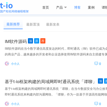
首页
产品
博客
案例
谭
最新推荐
最新置顶
最新发表
IM软件源码
顶
原
荐
IM软件源码在当今数字通信高度发达的时代，即时通讯（IM）软件已成
的商业产品，越来越多的开发者和企业选择使用IM软件源码来自主搭建专
制。IM软件源码具备多方面优势。首先，它通常采用模块化架构，具备良
0
小小人
目需求灵活集成私聊、群聊、音视频通话、文件传输、消息撤回、已读回
可支持本地化部署，满足数据安全、合规要求，并具备高性能的消息传输能
构等对通讯稳定性与私有化部署有严格要求的场景，IM源码提供了更可控
基于t-io框架构建的局域网即时通讯系统「谭聊」
顶
互设计，还能深度优化后端架构，包括消息队列、数据库设计、负载均衡
业务需求。 市场上主流的开源或商业IM源码框架，如基于Java NIO框架的t-
基于t-io框架构建的局域网即时通讯系统「谭聊」在当今数据安全与办公
受欢迎。特别是像谭聊这类支持企业级私有化部署的IM软件，不仅提供完
即时通讯系统来构建内部沟通网络。「谭聊」作为一款基于开源高性能网络框架
和可视化后台，便于日常运维与管理
定、高效、可私有化部署等特点，正逐渐成为众多企事业单位的首选。不
0
小小人
全运行于企业内部网络之中，实现点对点消息收发、群聊协作、文件传输