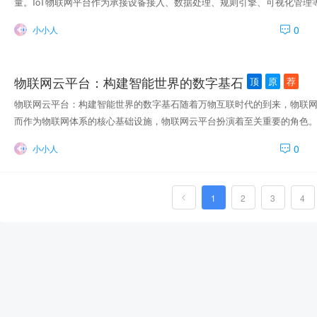
产品，在性能、安全性、灵活性方面表现突出，支持私有部署、公有云接入
量。IoT物联网平台作为承接设备接入、数据处理、规则引擎、可视化管
的多样化需求。企业
率、降低成本、创造新价值的重要工具。一个成熟的IoT物联网平台，通
0
小小人
数据采集处理、实时消息通信、灵活的规则引擎、安全的数据传输机制、
体系。通过将分散的物理设备与云端平台连接，IoT平台能帮助企业实现
等功能，大幅提升运维效率和服务能力。 平台适用于智能制造、智慧城市
物联网云平台：构建智能世界的数字基石
顶
原
荐
等多个领域。例如，在智能制造中，IoT平台可实时采集工厂中各类设备
行分析和预测性维护，避免故障停产。在智慧城市建设中，IoT平台可以
物联网云平台：构建智能世界的数字基石随着万物互联时代的到来，物联网
一管理，实现城市治理的智能化和精细化。 以t-io为核心技术构建的物
而作为物联网体系的核心基础设施，物联网云平台扮演着至关重要的角色
支持百万级设备连接、毫秒级通信响应，
和统一管理，实现设备的高效协同与业务的深度赋能。 什么是物联网云平
0
小小人
数据采集、规则处理和应用集成的云端系统，通常具备设备接入管理、数
力。通过该平台，企业可以实现对智能设备的远程管理、数据监控与自动
度。 核心功能优势 海量设备接入：支持多种协议（如MQTT、CoAP、L
1
2
3
4
现数百万级设备并发连接。实时数据处理：内置高性能规则引擎，支持边
和业务流转。可视化管理：提供丰富的图表组件与监控面板，帮助用户直
场景适配：广泛应用于智慧城市、智能制造、能源管理、农业物联网、车联
云平台的应用价值通过部署物联网云平台，企业能够打破信息孤
t-io
为本站提供