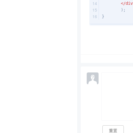
</
div
        );
}
重置