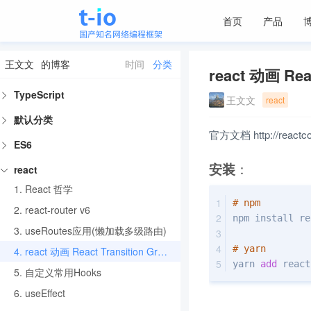
首页
产品
王文文
的博客
时间
分类
react 动画 Reac
TypeScript
王文文
react
默认分类
官方文档 http://reactcomm
ES6
：
安装
react
1.
React 哲学
# npm
2.
react-router v6
npm install re
3.
useRoutes应用(懒加载多级路由)
# yarn
4.
react 动画 React Transition Group
yarn 
add
 react
5.
自定义常用Hooks
6.
useEffect