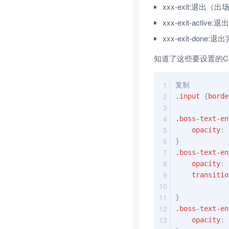
xxx-exit:退出（
xxx-exit-act
xxx-exit-done
知道了这些要设置的C
复制
.input
 {
borde
.boss-text-en
opacity
: 
}
.boss-text-en
opacity
: 
transitio
}
.boss-text-en
opacity
: 