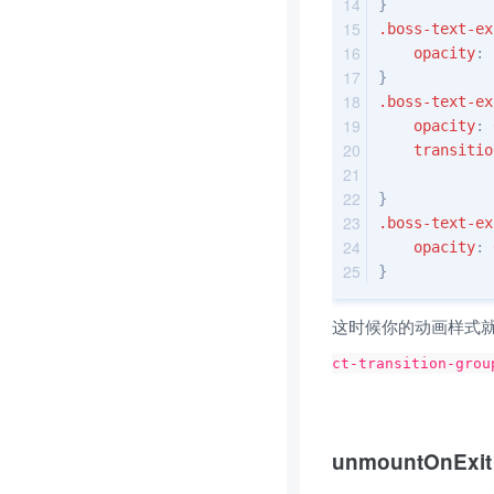
}
.boss-text-ex
opacity
: 
}
.boss-text-ex
opacity
: 
transitio
}
.boss-text-ex
opacity
: 
}
这时候你的动画样式就
ct-transition-grou
unmountOnExi