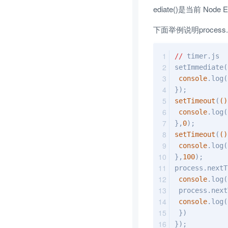
ediate()是当前 N
下面举例说明process.nex
//
 timer.js 
setImmediate(
console
.log(
});
setTimeout
(
()
console
.log(
},
0
);
setTimeout
(
()
console
.log(
},
100
);
process.nextT
console
.log(
 process.nex
console
.log(
 })
});