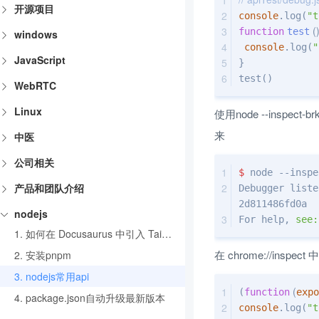
开源项目
console
.log(
"t
 (
)
function
test
windows
console
.log(
"
JavaScript
}
test()
WebRTC
Linux
使用node --ins
来
中医
公司相关
$ 
node --inspe
产品和团队介绍
Debugger liste
2d811486fd0a
nodejs
For help, 
see:
1.
如何在 Docusaurus 中引入 TailwindCSS
在 chrome://ins
2.
安装pnpm
3.
nodejs常用api
 (
(
function
expo
4.
package.json自动升级最新版本
console
.log(
"t