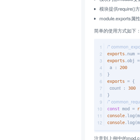
模块提供requir
module.expor
简单的使用方式如下
/* common_export
exports
.num =
exports
.obj =
a
 : 
200
}
exports
 = {
count
 : 
300
}
/* common_requir
const
 mod = 
r
console
.log(m
console
.log(m
注意到上例中的mod.coun