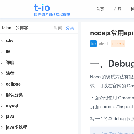
首页
产品
talent
的博客
时间
分类
nodejs常用api
t-io
talent
nodejs
IM
一、Debu
谭聊
法律
Node 的调试方法有很多，
eclipse
试，可以在官网的 Docs 
默认分类
下面介绍使用 Chrome D
mysql
页面 chrome://inspect
java
写一个简单 debug.j
java多线程
// apiTest/debug.j