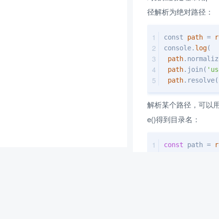
径解析为绝对路径：
const 
path
 = 
r
console.
log
(
path
.normaliz
path
.join(
'us
path
.resolve(
解析某个路径，可以用path
e()得到目录名：
const
 path = 
r
const
 filePath
console
.log(
 path.basenam
 path.extname
 path.dirname
)