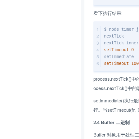
看下执行结果:
$ node timer.j
nextTick
nextTick inner
setTimeout
0
setImmediate
setTimeout
100
process.next
ocess.nextTi
setImmediat
行。当setTimeout(fn
2.4 Buffer 二进制
Buffer 对象用于处