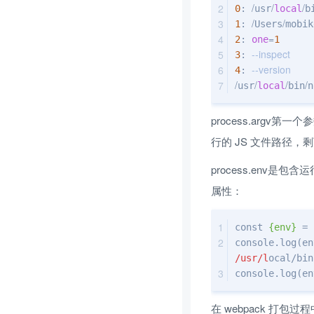
/
/
/
0
: 
usr
local
b
/
/
1
: 
Users
mobik
=
2
: 
one
1
--inspect
3
: 
--version
4
: 
/
/
/
/
usr
local
bin
n
process.argv第一
行的 JS 文件路径
process.env
属性：
const 
{env}
 = 
/usr/l
ocal/bin
console.log(en
在 webpack 打包过程