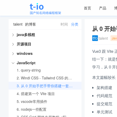
默认分类
首页
产品
mysql
talent
的博客
时间
分类
java
java多线程
talent
Jav
开源项目
Vue3 跟 
windows
结一下：就是
JavaScript
学习，从 0 开
1.
query-string
本文篇幅较长
2.
Windi CSS - Tailwind CSS 的上位替代
3.
从 0 开始手把手带你搭建一套规范的 Vue3.x 工程化项目
架构搭建
4.
搭建第一个 Vite 项目
代码规范
5.
vscode常用插件
提交规范
6.
nodejs一些配置
单元测试
7.
CSS Grid 网格布局教程（阮一峰）