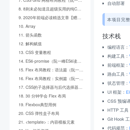
自动部署
8.
8则未必知道且超级实用的纯CSS布局排版技巧 | 网易4年实践
9.
2020年前端必读精选文章【赠复习导图】
本项目完整
10.
Array
技术栈
11.
箭头函数
12.
解构赋值
编程语言：
13.
CSS 变量教程
构建工具：
14.
ES6-promise（阮一峰ES6读后总结）
前端框架：
15.
Flex 布局教程：语法篇（阮一峰）
路由工具：
16.
Flex 布局教程：实例篇（阮一峰）
状态管理：
17.
CSS的子选择器与后代选择器的区别
UI 框架：
El
18.
30 分钟学会 Flex 布局
CSS 预编
19.
Flexbox典型用例
HTTP 工具
20.
CSS 弹性盒子布局
Git Hook
21.
<template>：内容模板元素
代码规范：