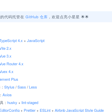
的代码托管在 
GitHub 仓库
，欢迎点亮小星星 🌟🌟
TypeScript 4.x
 + 
JavaScript
Vite 2.x
Vue 3.x
Vue Router 4.x
Vuex 4.x
ement Plus
译：
Stylus
 / 
Sass
 / 
Less
：
Axios
 工具：
husky
 + 
lint-staged
EditorConfig
 + 
Prettier
 + 
ESLint
 + 
Airbnb JavaScript Style Guide