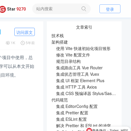
登录
Star
9270
文章索引
访问原文
技术栈
架构搭建
1
1K
5年前
使用 Vite 快速初始化项目雏形
修改 Vite 配置文件
多个项目中使用，总
规范目录结构
学可以从本文开始
集成路由工具 Vue Router
集成状态管理工具 Vuex
化项目环境。
集成 UI 框架 Element Plus
集成 HTTP 工具 Axios
集成 CSS 预编译器 Stylus/Sass/Less
代码规范
集成 EditorConfig 配置
集成 Prettier 配置
集成 ESLint 配置
解决 Prettier 和 ESLint 的冲突
商务微信：Sales_HPY