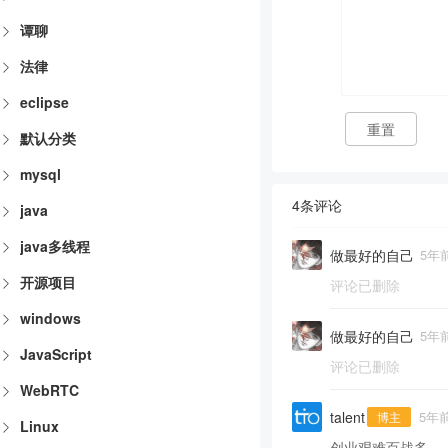
谭聊
法律
eclipse
重置
默认分类
mysql
4条评论
java
java多线程
做最好的自己
5年
开源项目
评论已删除
windows
做最好的自己
5年
JavaScript
评论已删除
WebRTC
talent
5年
博主
Linux
创业艰难百战多