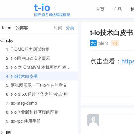
首页
产品
talent
的博客
时间
分类
t-io技术白皮书
t-io
talent
t-io
1.
TiOMQ压力测试数据
2.
t-io用户口碑实名展示
点击查看：
http
3.
t-io 之 GraalVM 本机可执行程序实战
4.
t-io技术白皮书
5.
两张图展示一下t-io存在的意义
6.
t-io 3.5.0通过了华为的“变态测”
7.
tio-msg-demo
8.
t-io企业版和社区版的区别
9.
tio-rpc 使用手册
IM