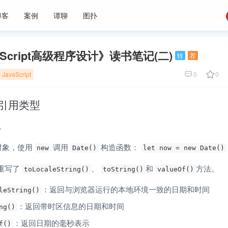
博客
案例
谭聊
图扑
aScript高级程序设计》读书笔记(二)
转
荐
JavaScript
0
0
本引用类型
e
象，使用 
 调用 
 构造函数： 
new
Date()
let now = new Date()
型重写了 
、 
和 
方法。
toLocaleString()
toString()
valueOf()
：返回与浏览器运行的本地环境一致的日期和时间
leString()
：返回带时区信息的日期和时间
ng()
：返回日期的毫秒表示
f()