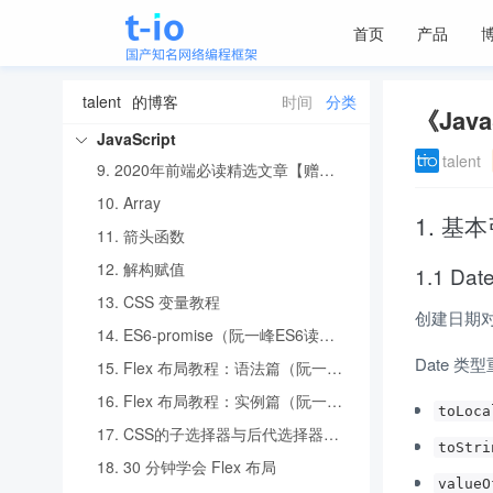
4.
搭建第一个 Vite 项目
首页
产品
5.
vscode常用插件
6.
nodejs一些配置
talent
的博客
时间
分类
7.
CSS Grid 网格布局教程（阮一峰）
《Jav
8.
8则未必知道且超级实用的纯CSS布局排版技巧 | 网易4年实践
JavaScript
talent
9.
2020年前端必读精选文章【赠复习导图】
10.
Array
1. 基
11.
箭头函数
12.
解构赋值
1.1 Dat
13.
CSS 变量教程
创建日期对
14.
ES6-promise（阮一峰ES6读后总结）
Date 类
15.
Flex 布局教程：语法篇（阮一峰）
16.
Flex 布局教程：实例篇（阮一峰）
toLoca
17.
CSS的子选择器与后代选择器的区别
toStri
18.
30 分钟学会 Flex 布局
valueO