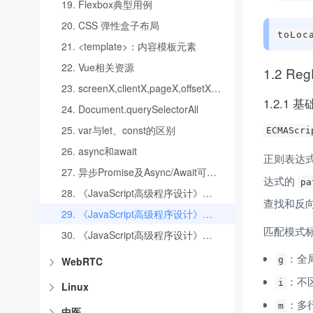
19.
Flexbox典型用例
20.
CSS 弹性盒子布局
toLoc
21.
<template>：内容模板元素
22.
Vue相关资源
1.2 Reg
23.
screenX,clientX,pageX,offsetX,pageXoffset的区别
1.2.1 
24.
Document.querySelectorAll
25.
var与let、const的区别
ECMAScri
26.
async和await
正则表达式
27.
异步Promise及Async/Await可能最完整入门攻略
达式的 
pa
28.
《JavaScript高级程序设计》读书笔记(一)
查找和反
29.
《JavaScript高级程序设计》读书笔记(二)
匹配模式
30.
《JavaScript高级程序设计》读书笔记(三)
：全
WebRTC
g
：不
i
Linux
：多
m
中医